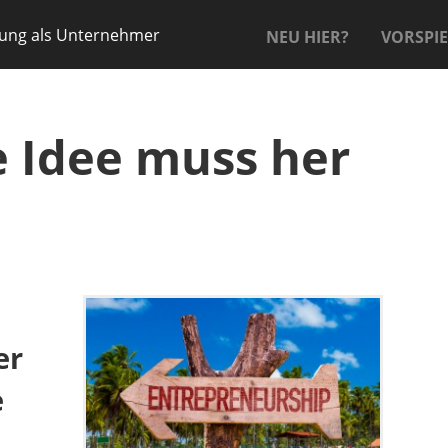
hung als Unternehmer
NEU HIER?
VORSPIE
e Idee muss her
er
e