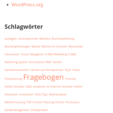
WordPress.org
Schlagwörter
auslagern
Autoresponder
Beistand
Buchempfehlung
Buchempfehlungen
Bücher
Bücher für Gründer
Bücherliste
Cleverreach
Cloud
Delegieren
E-Mail Marketing
E-Mail
Marketing System
eCommerce
EMS
Familie
Familienmenschen
Familie und Entrepreneur
Flyer
Fokus
Fragebogen
Fokussierung
Freunde
helfen Gründer
Geld verdienen im Internet
Gründer
helfen
Hostessen
Investieren
Klick-Tipp
Marktanalyse
Marktforschung
PDF-Formel
Planung
Promo
Promotion
Schlafmanagement
Schlafphasen