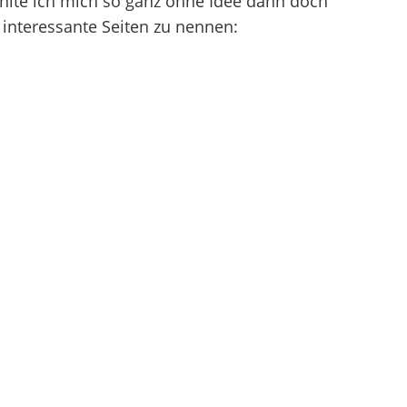
ühlte ich mich so ganz ohne Idee dann doch
 interessante Seiten zu nennen: