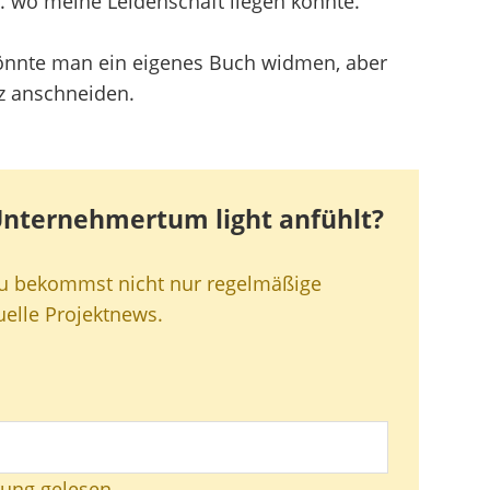
w. wo meine Leidenschaft liegen könnte.
önnte man ein eigenes Buch widmen, aber
rz anschneiden.
 Unternehmertum light anfühlt?
Du bekommst nicht nur regelmäßige
uelle Projektnews.
rung gelesen