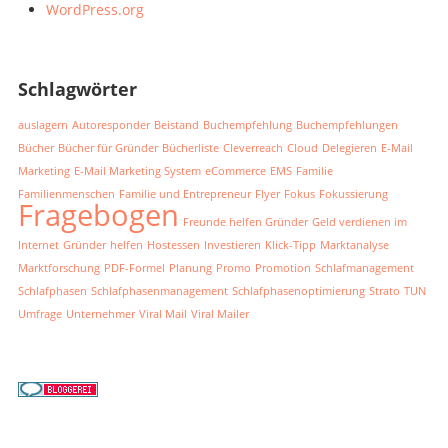
WordPress.org
Schlagwörter
auslagern
Autoresponder
Beistand
Buchempfehlung
Buchempfehlungen
Bücher
Bücher für Gründer
Bücherliste
Cleverreach
Cloud
Delegieren
E-Mail
Marketing
E-Mail Marketing System
eCommerce
EMS
Familie
Familienmenschen
Familie und Entrepreneur
Flyer
Fokus
Fokussierung
Fragebogen
Freunde helfen Gründer
Geld verdienen im
Internet
Gründer
helfen
Hostessen
Investieren
Klick-Tipp
Marktanalyse
Marktforschung
PDF-Formel
Planung
Promo
Promotion
Schlafmanagement
Schlafphasen
Schlafphasenmanagement
Schlafphasenoptimierung
Strato
TUN
Umfrage
Unternehmer
Viral Mail
Viral Mailer