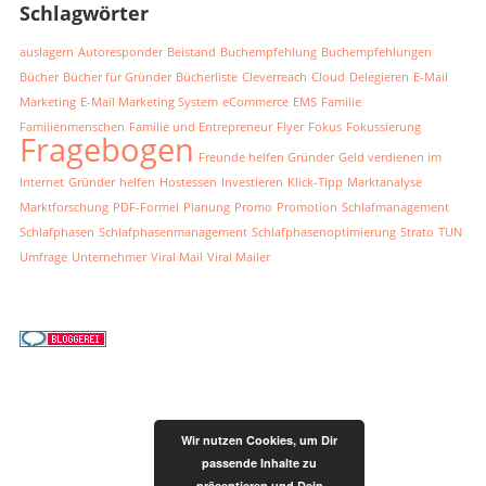
Schlagwörter
auslagern
Autoresponder
Beistand
Buchempfehlung
Buchempfehlungen
Bücher
Bücher für Gründer
Bücherliste
Cleverreach
Cloud
Delegieren
E-Mail
Marketing
E-Mail Marketing System
eCommerce
EMS
Familie
Familienmenschen
Familie und Entrepreneur
Flyer
Fokus
Fokussierung
Fragebogen
Freunde helfen Gründer
Geld verdienen im
Internet
Gründer
helfen
Hostessen
Investieren
Klick-Tipp
Marktanalyse
Marktforschung
PDF-Formel
Planung
Promo
Promotion
Schlafmanagement
Schlafphasen
Schlafphasenmanagement
Schlafphasenoptimierung
Strato
TUN
Umfrage
Unternehmer
Viral Mail
Viral Mailer
Wir nutzen Cookies, um Dir
passende Inhalte zu
präsentieren und Dein