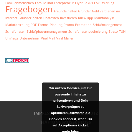
Familienmenschen
Familie und Entrepreneur
Flyer
Fokus
Fokussierung
Fragebogen
Freunde helfen Gründer
Geld verdienen im
Internet
Gründer
helfen
Hostessen
Investieren
Klick-Tipp
Marktanalyse
Marktforschung
PDF-Formel
Planung
Promo
Promotion
Schlafmanagement
Schlafphasen
Schlafphasenmanagement
Schlafphasenoptimierung
Strato
TUN
Umfrage
Unternehmer
Viral Mail
Viral Mailer
Wir nutzen Cookies, um Dir
passende Inhalte zu
präsentieren und Dein
Surfvergnügen zu
IMPRESSUM
DATENSCHUTZ
optimieren, aktivieren die
Cookies aber erst, wenn Du
HAFTUNGSAUSSCHLUSS
auf Akzeptieren klickst.
mehr Infos